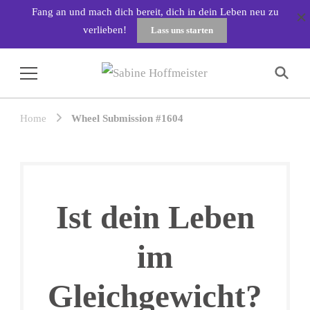
Fang an und mach dich bereit, dich in dein Leben neu zu
verlieben!
Lass uns starten
Sabine Hoffmeister
Home
Wheel Submission #1604
Ist dein Leben
im
Gleichgewicht?