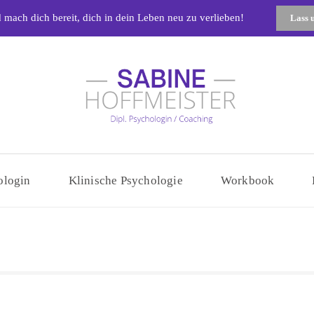
 mach dich bereit, dich in dein Leben neu zu verlieben!
Lass 
Sabine Hoffmeist
ologin
Klinische Psychologie
Workbook