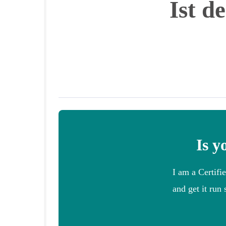
Ist d
Is y
I am a Certifi
and get it run