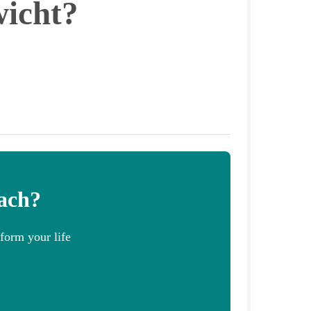
wicht?
oach?
form your life