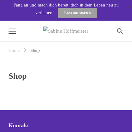
Fang an und mach dich bereit, dich in dein Leben neu zu
verlieben!
Lass uns starten
Sabine Hoffmeister
Home
Shop
Shop
Kontakt